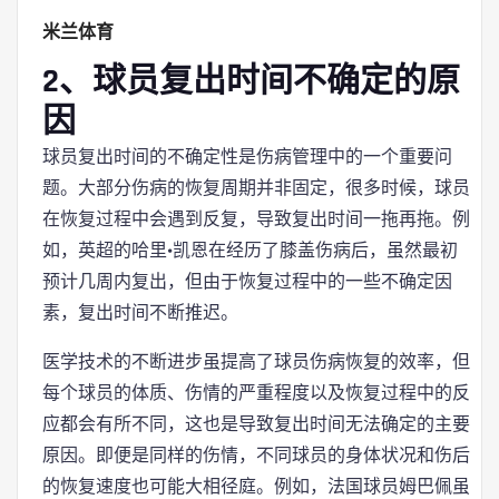
米兰体育
2、球员复出时间不确定的原
因
球员复出时间的不确定性是伤病管理中的一个重要问
题。大部分伤病的恢复周期并非固定，很多时候，球员
在恢复过程中会遇到反复，导致复出时间一拖再拖。例
如，英超的哈里·凯恩在经历了膝盖伤病后，虽然最初
预计几周内复出，但由于恢复过程中的一些不确定因
素，复出时间不断推迟。
医学技术的不断进步虽提高了球员伤病恢复的效率，但
每个球员的体质、伤情的严重程度以及恢复过程中的反
应都会有所不同，这也是导致复出时间无法确定的主要
原因。即便是同样的伤情，不同球员的身体状况和伤后
的恢复速度也可能大相径庭。例如，法国球员姆巴佩虽