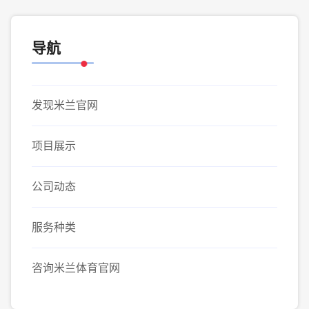
导航
发现米兰官网
项目展示
公司动态
服务种类
咨询米兰体育官网