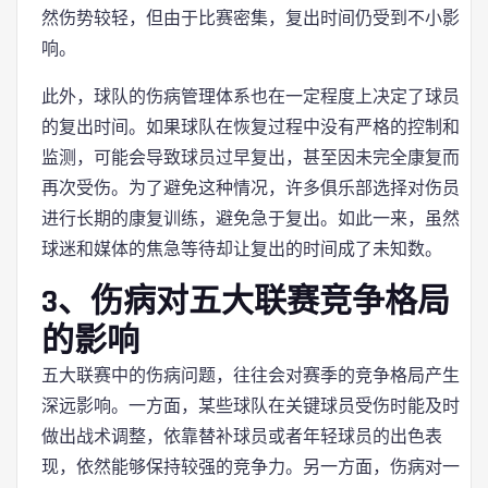
然伤势较轻，但由于比赛密集，复出时间仍受到不小影
响。
此外，球队的伤病管理体系也在一定程度上决定了球员
的复出时间。如果球队在恢复过程中没有严格的控制和
监测，可能会导致球员过早复出，甚至因未完全康复而
再次受伤。为了避免这种情况，许多俱乐部选择对伤员
进行长期的康复训练，避免急于复出。如此一来，虽然
球迷和媒体的焦急等待却让复出的时间成了未知数。
3、伤病对五大联赛竞争格局
的影响
五大联赛中的伤病问题，往往会对赛季的竞争格局产生
深远影响。一方面，某些球队在关键球员受伤时能及时
做出战术调整，依靠替补球员或者年轻球员的出色表
现，依然能够保持较强的竞争力。另一方面，伤病对一