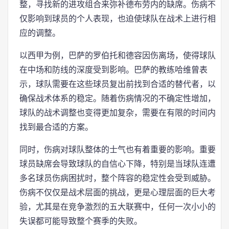
整，寻找新的进攻组合来弥补德布劳内的缺席。伤病不
仅影响到球员的个人表现，也迫使球队在战术上进行相
应的调整。
以西甲为例，巴萨的罗伯托和德容因伤离场，使得球队
在中场和防线的深度受到影响。巴萨的教练哈维曾表
示，球队需要在这些球员复出前找到合适的替代者，以
确保战术体系的稳定。随着伤病情况的不确定性增加，
球队的战术调整也变得更加复杂，需要在有限的时间内
找到最合适的方案。
同时，伤病对球队整体的士气也有着重要的影响。重要
球员缺席会导致球队的自信心下降，特别是当球队连遭
多名球员伤病困扰时，整个阵容的稳定性会受到威胁。
伤病不仅仅是战术层面的挑战，更是心理层面的巨大考
验，尤其是在竞争激烈的五大联赛中，任何一次小小的
失误都可能导致整个赛季的失败。