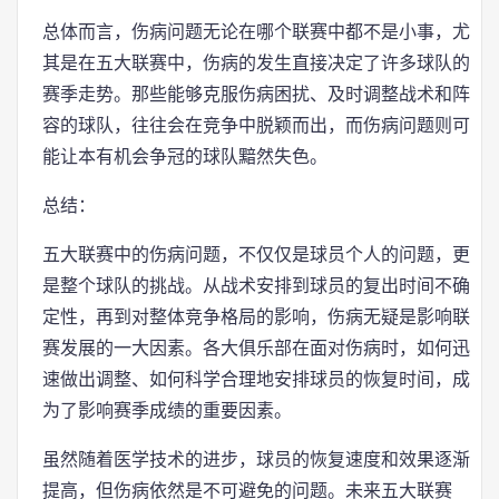
总体而言，伤病问题无论在哪个联赛中都不是小事，尤
其是在五大联赛中，伤病的发生直接决定了许多球队的
赛季走势。那些能够克服伤病困扰、及时调整战术和阵
容的球队，往往会在竞争中脱颖而出，而伤病问题则可
能让本有机会争冠的球队黯然失色。
总结：
五大联赛中的伤病问题，不仅仅是球员个人的问题，更
是整个球队的挑战。从战术安排到球员的复出时间不确
定性，再到对整体竞争格局的影响，伤病无疑是影响联
赛发展的一大因素。各大俱乐部在面对伤病时，如何迅
速做出调整、如何科学合理地安排球员的恢复时间，成
为了影响赛季成绩的重要因素。
虽然随着医学技术的进步，球员的恢复速度和效果逐渐
提高，但伤病依然是不可避免的问题。未来五大联赛