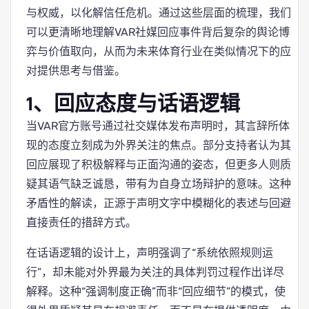
与权威，以化解信任危机。通过这些层面的梳理，我们
可以更清晰地理解VAR社媒回应事件背后复杂的舆论博
弈与价值取向，从而为未来体育行业在类似情况下的应
对提供思考与借鉴。
1、回应态度与话语逻辑
当VAR官方账号通过社交媒体发布声明时，其言辞所体
现的态度立刻成为外界关注的焦点。部分支持者认为其
回应展现了积极解释与正面沟通的姿态，但更多人则质
疑其语气缺乏诚恳，带有为自身立场辩护的意味。这种
矛盾性的解读，正源于声明文字中模糊化的表述与回避
直接责任的措辞方式。
在话语逻辑的设计上，声明强调了“系统依照规则运
行”，却未能对外界最为关注的具体判罚过程作出详尽
解释。这种“强调制度正确”而非“回应细节”的模式，使