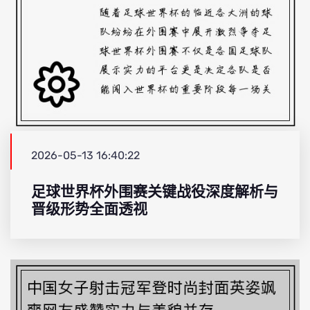
2026-05-13 16:40:22
足球世界杯外围赛关键战役深度解析与
晋级形势全面透视