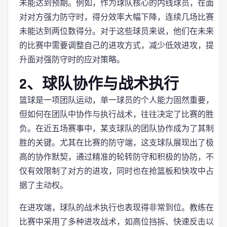
未能达到预期。例如，作为球队核心的内线球员，在面
对对方强力防守时，得分效率大幅下降，连续几场比赛
未能达到两位数得分。对于这些球员来说，他们在未来
的比赛中需要调整自己的进攻方式，减少低效进攻，提
升面对强防守时的应对策略。
2、球队协作与战术执行
篮球是一项团队运动，单一球员的个人能力固然重要，
但如何在团队中协作与执行战术，往往决定了比赛的胜
负。在近五场赛事中，某支球队的团队协作成为了其制
胜的关键。尤其在比赛的防守端，这支球队展现出了极
高的协作默契，通过精准的轮转防守和积极的协防，不
仅有效限制了对方的进攻，同时也在抢篮板和快攻中占
据了主动权。
在进攻端，球队的战术执行也表现得非常到位。教练在
比赛中采用了多种进攻战术，如高位挡拆、快速反击以