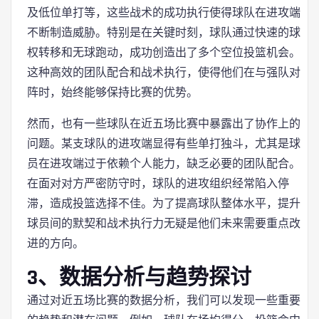
及低位单打等，这些战术的成功执行使得球队在进攻端
不断制造威胁。特别是在关键时刻，球队通过快速的球
权转移和无球跑动，成功创造出了多个空位投篮机会。
这种高效的团队配合和战术执行，使得他们在与强队对
阵时，始终能够保持比赛的优势。
然而，也有一些球队在近五场比赛中暴露出了协作上的
问题。某支球队的进攻端显得有些单打独斗，尤其是球
员在进攻端过于依赖个人能力，缺乏必要的团队配合。
在面对对方严密防守时，球队的进攻组织经常陷入停
滞，造成投篮选择不佳。为了提高球队整体水平，提升
球员间的默契和战术执行力无疑是他们未来需要重点改
进的方向。
3、数据分析与趋势探讨
通过对近五场比赛的数据分析，我们可以发现一些重要