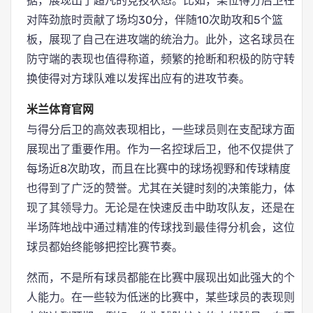
据，展现出了超凡的竞技状态。比如，某位得分后卫在
对阵劲旅时贡献了场均30分，伴随10次助攻和5个篮
板，展现了自己在进攻端的统治力。此外，这名球员在
防守端的表现也值得称道，频繁的抢断和积极的防守转
换使得对方球队难以发挥出应有的进攻节奏。
米兰体育官网
与得分后卫的高效表现相比，一些球员则在支配球方面
展现出了重要作用。作为一名控球后卫，他不仅提供了
每场近8次助攻，而且在比赛中的球场视野和传球精度
也得到了广泛的赞誉。尤其在关键时刻的决策能力，体
现了其领导力。无论是在快速反击中助攻队友，还是在
半场阵地战中通过精准的传球找到最佳得分机会，这位
球员都始终能够把控比赛节奏。
然而，不是所有球员都能在比赛中展现出如此强大的个
人能力。在一些较为低迷的比赛中，某些球员的表现则