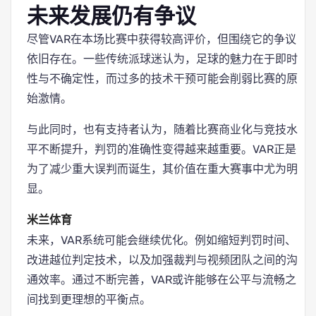
未来发展仍有争议
尽管VAR在本场比赛中获得较高评价，但围绕它的争议
依旧存在。一些传统派球迷认为，足球的魅力在于即时
性与不确定性，而过多的技术干预可能会削弱比赛的原
始激情。
与此同时，也有支持者认为，随着比赛商业化与竞技水
平不断提升，判罚的准确性变得越来越重要。VAR正是
为了减少重大误判而诞生，其价值在重大赛事中尤为明
显。
米兰体育
未来，VAR系统可能会继续优化。例如缩短判罚时间、
改进越位判定技术，以及加强裁判与视频团队之间的沟
通效率。通过不断完善，VAR或许能够在公平与流畅之
间找到更理想的平衡点。