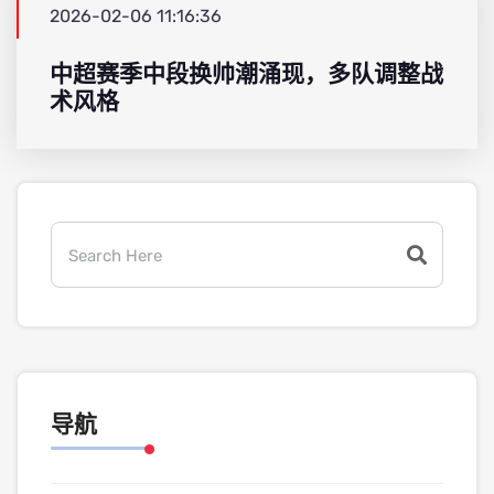
2026-02-06 11:16:36
中超赛季中段换帅潮涌现，多队调整战
术风格
导航