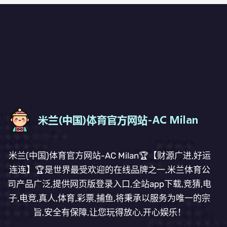
米兰(中国)体育官方网站-AC Milan🏆【财源广进,好运
连连】🏆是世界最受欢迎的在线品牌之一,米兰体育公
司产品广泛,提供网页版登录入口,全站app下载,竞猜,电
子,电竞,真人,体育,彩票,捕鱼,将秉承以服务为唯一的宗
旨,安全有保障,让您玩得放心,开心娱乐！