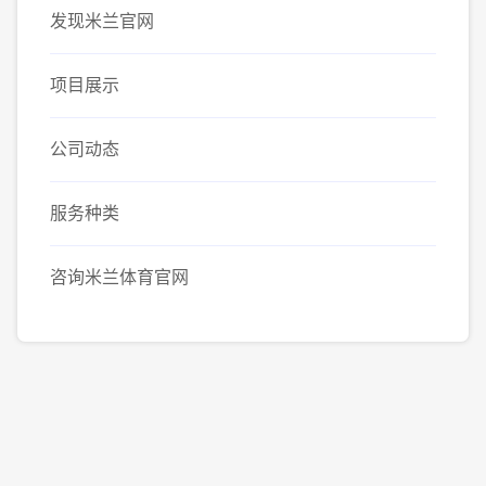
发现米兰官网
项目展示
公司动态
服务种类
咨询米兰体育官网