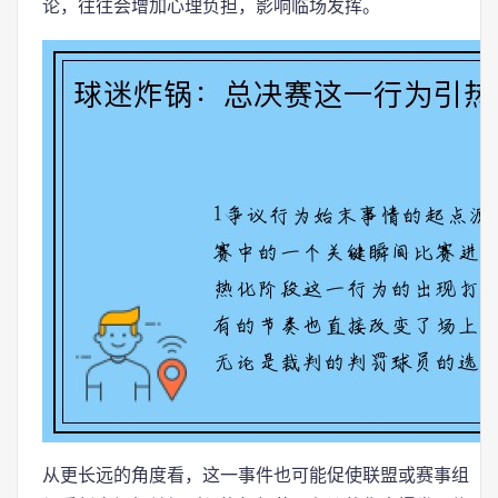
论，往往会增加心理负担，影响临场发挥。
从更长远的角度看，这一事件也可能促使联盟或赛事组