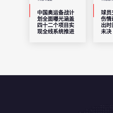
中国奥运备战计
球员
划全面曝光涵盖
伤情
四十二个项目实
出时
现全线系统推进
未决