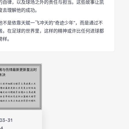
的自律，以及球场之外的责任与担当。这些故事让凯
度去理解他的成功。
不是依靠天赋一飞冲天的“奇迹少年”，而是通过不
者。在足球的世界里，这样的精神或许比任何进球都
榜样。
03-31
14