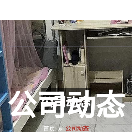
网站首页
发现米兰官网
项目展示
公司动
公司动态
首页
公司动态