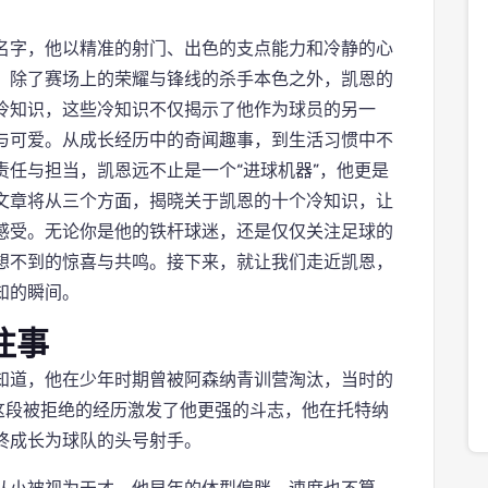
名字，他以精准的射门、出色的支点能力和冷静的心
，除了赛场上的荣耀与锋线的杀手本色之外，凯恩的
冷知识，这些冷知识不仅揭示了他作为球员的另一
与可爱。从成长经历中的奇闻趣事，到生活习惯中不
任与担当，凯恩远不止是一个“进球机器”，他更是
文章将从三个方面，揭晓关于凯恩的十个冷知识，让
感受。无论你是他的铁杆球迷，还是仅仅关注足球的
想不到的惊喜与共鸣。接下来，就让我们走近凯恩，
知的瞬间。
往事
知道，他在少年时期曾被阿森纳青训营淘汰，当时的
这段被拒绝的经历激发了他更强的斗志，他在托特纳
终成长为球队的头号射手。