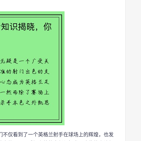
们不仅看到了一个英格兰射手在球场上的辉煌，也发