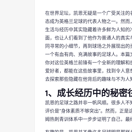
在世界足坛，凯恩无疑是一个广受关注的
态成为英格兰足球的代表人物之一。然而
生活与经历中其实隐藏着许多鲜为人知的
面，也让人们看到了他作为普通人的真实
同寻常的小细节，再到球场之外展现出的责
一个有血有肉、充满故事的足球人。本篇
你对这位英格兰前锋有一个全新的理解和
爱好者，都能在这些故事里，找到令人意
去探索那些隐藏在他背后的趣味与不为人
1、成长经历中的秘密
凯恩的足球之路并非一帆风顺。很多人不
评价是“身体素质不够突出”。然而，正是
姆热刺青训体系中一步步证明了自己，最