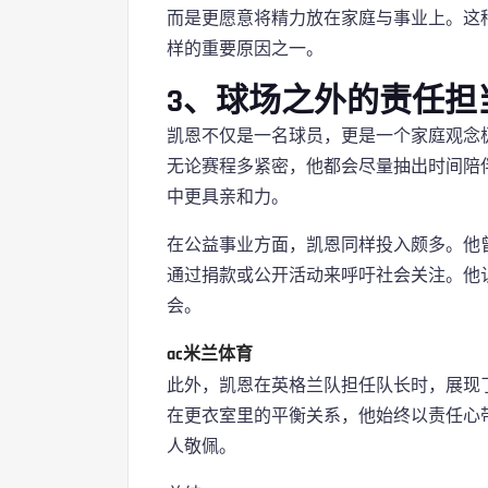
而是更愿意将精力放在家庭与事业上。这
样的重要原因之一。
3、球场之外的责任担
凯恩不仅是一名球员，更是一个家庭观念
无论赛程多紧密，他都会尽量抽出时间陪
中更具亲和力。
在公益事业方面，凯恩同样投入颇多。他
通过捐款或公开活动来呼吁社会关注。他
会。
ac米兰体育
此外，凯恩在英格兰队担任队长时，展现
在更衣室里的平衡关系，他始终以责任心
人敬佩。