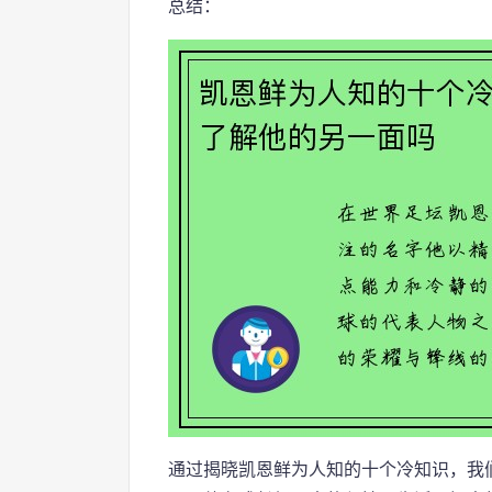
总结：
通过揭晓凯恩鲜为人知的十个冷知识，我