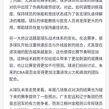
了问题，尤其是在赛季初期，很多球队在连续的高强度
对抗中出现了伤病和疲劳症状。对此，如何调整训练强
度、保持球员的体能和竞技状态成为了各支球队亟待解
决的难题。球队的体能教练与医务人员将发挥更大的作
用，帮助球员恢复与保持最佳状态。
另一大热议话题是球队战术体系的变化。在这赛季，很
多球队开始注重快速反击与外线投射的结合，尤其是在
进攻端的配合越来越复杂，这也使得比赛节奏明显加
快。这种战术趋势不仅给观众带来了更加刺激的观赛体
验，也让比赛变得更加不可预测。球迷们纷纷讨论，未
来的CBA是否会变得更加注重进攻火力和高效的团队
配合。
从球队未来走势来看，本周几场焦点对决的结果也为接
下来的赛季提供了一些预示。广东宏远和辽宁衡润仍然
是总冠军的有力竞争者，而浙江稠州金租则以年轻球员