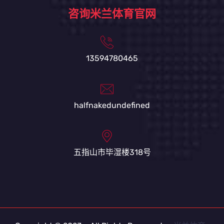
咨询米兰体育官网
13594780465
halfnakedundefined
五指山市毕湿楼318号