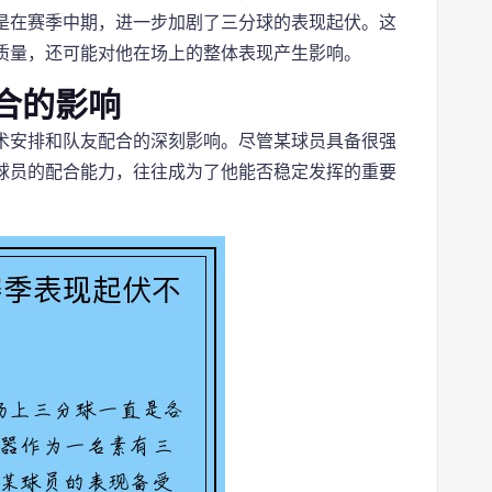
是在赛季中期，进一步加剧了三分球的表现起伏。这
质量，还可能对他在场上的整体表现产生影响。
合的影响
术安排和队友配合的深刻影响。尽管某球员具备很强
球员的配合能力，往往成为了他能否稳定发挥的重要