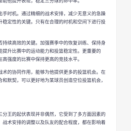
帮助他提升表现，稳定三分球的命中率。
出手时机。通过精细的战术安排，减少无意义的急躁
升稳定性的关键。只有在合理的时机和空间下进行投
否持续高效的关键。加强赛季中的恢复训练、保持身
能提升比赛中的运动能力和投篮稳定性。更重要的
在高强度的比赛中保持更高的竞技水平。
战术的协同作用，能够为他提供更多的投篮机会。在
合和默契，可以更好地为某球员创造空位投篮机会，
三分王的起伏表现并非偶然，它受到了多方面因素的
、战术安排的调整以及队友的配合程度，都在影响着