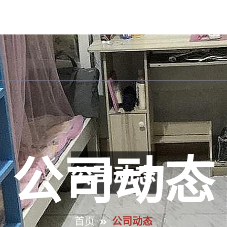
网站首页
发现米兰官网
项目展示
公司动
公司动态
首页
公司动态